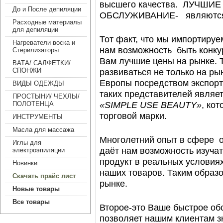
высшего качества. ЛУЧШИ
До и После депиляции
ОБСЛУЖИВАНИЕ- являются 
Расходные материалы
для депиляции
Тот факт, что мы импортиру
Нагреватели воска и
нам возможность быть конк
Стерилизаторы
Вам лучшие цены на рынке. 
ВАТА/ САЛФЕТКИ/
развиваться не только на рын
СПОНЖИ
Европы посредством экспорт
ВИДЫ ОДЕЖДЫ
таких представителей явля
ПРОСТЫНИ/ ЧЕХЛЫ/
«
SIMPLE
USE
BEAUTY
»
, ко
ПОЛОТЕНЦА
торговой марки.
ИНСТРУМЕНТЫ
Масла для массажа
Многолетний опыт в сфере о
Иглы для
даёт нам возможность изуча
электроэпиляции
продукт в реальных условиях 
Новинки
наших товаров. Таким образ
Скачать прайс лист
рынке.
Новые товары
Все товары
Второе-это Ваше быстрое об
позволяет нашим клиентам з