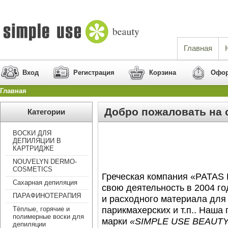
Главная
Вход
Регистрация
Корзина
Офор
Главная
Добро пожаловать на 
Категории
ВОСКИ ДЛЯ
ДЕПИЛЯЦИИ В
КАРТРИДЖЕ
NOUVELYN DERMO-
COSMETICS
Греческая компания «PATA
Сахарная депиляция
свою деятельность в 2004 г
ПАРАФИНОТЕРАПИЯ
и расходного материала для
парикмахерских и т.п.. Наша
Тёплые, горячие и
полимерные воски для
марки
«
SIMPLE
USE
BEAUT
депиляции